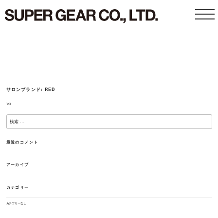
toggle
naviga
サロンブランド:
RED
ReD
検
索:
検
索
最近のコメント
アーカイブ
カテゴリー
カテゴリーなし